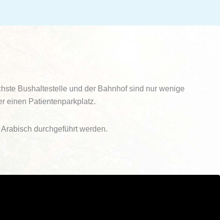
hste Bushaltestelle und der Bahnhof sind nur wenige
er einen Patientenparkplatz.
 Arabisch durchgeführt werden.