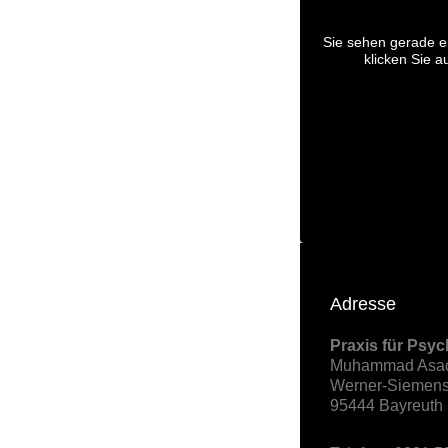
Sie sehen gerade ei
klicken Sie a
Adresse
Praxis für Psy
Muhammad Asa
Werner-Siemens
95444 Bayreuth