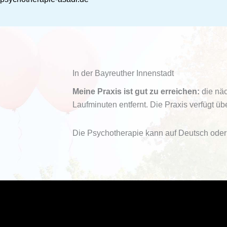
In der Bayreuther Innenstadt
Meine Praxis ist gut zu erreichen:
die näc
Laufminuten entfernt. Die Praxis verfügt üb
Die Psychotherapie kann auf Deutsch oder